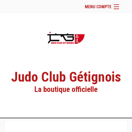
MENU COMPTE
Accueil
Site Web du club
Facebook
Se connecter
Panier (
vide
)
Judo Club Gétignois
La boutique officielle