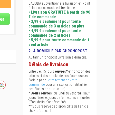
DAGOBA subventionne la livraison en Point
Relais car ce mode est très fiable.
• Livraison GRATUITE à partir de 90
€ de commande
er
• 3,99 € seulement pour toute
commande de 3 articles ou plus
• 4,99 € seulement pour toute
commande de 2 articles
• 5,99 € pour toute commande de 1
seul article
2- À DOMICILE PAR CHRONOPOST
Au tarif Chronopost Livraison à domicile.
Délais de livraison
Entre 5 et 15 jours
ouvrés*
en fonction des
articles et des stocks de nos fournisseurs
(voir la page
Le traitement de votre
commande
pour une explication détaillée
des étapes de production).
*
Jours ouvrés
: du lundi au vendredi, sauf
jours fériés et jours de fermetures annuelles
(fêtes de fin d'année et été).
** Sous réserve de disponibilité de l'article
chez le fabricant