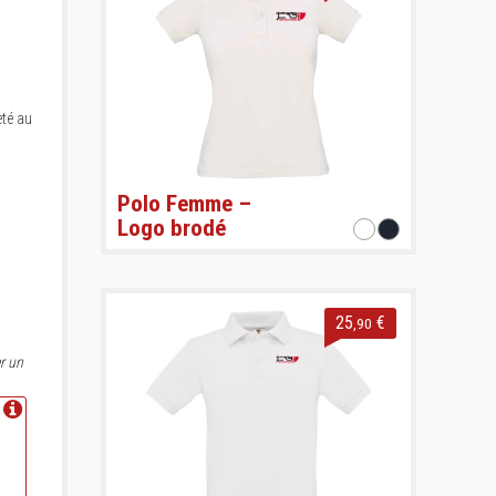
eté au
Polo Femme –
Logo brodé
25
€
,90
r un