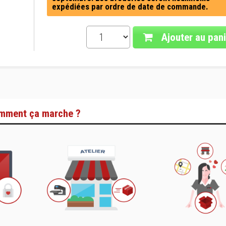
expédiées par ordre de date de commande.
Ajouter au pani
mment ça marche ?