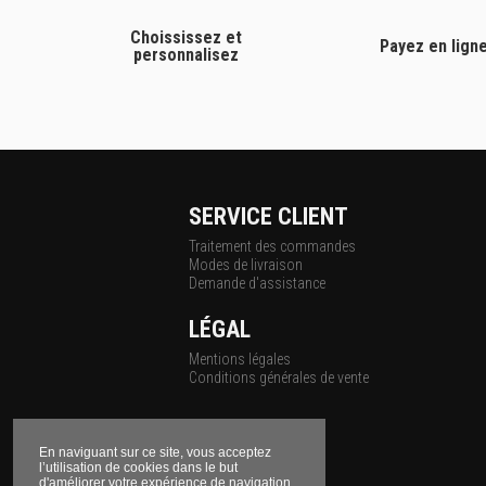
Choississez et
Payez en lign
personnalisez
SERVICE CLIENT
Traitement des commandes
Modes de livraison
Demande d'assistance
LÉGAL
Mentions légales
Conditions générales de vente
En naviguant sur ce site, vous acceptez
l’utilisation de cookies dans le but
d'améliorer votre expérience de navigation.