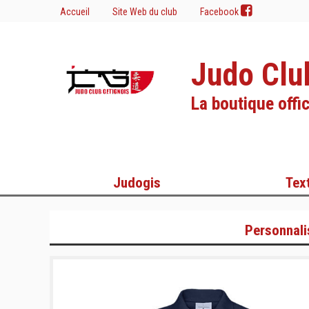
Accueil
Site Web du club
Facebook
Judo Clu
La boutique offic
Judogis
Text
Personnali