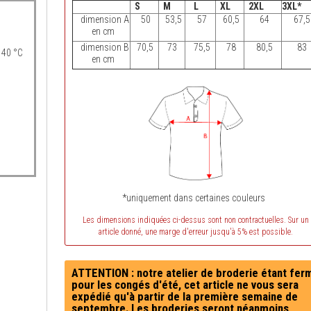
S
M
L
XL
2XL
3XL*
dimension A
50
53,5
57
60,5
64
67,5
en cm
dimension B
70,5
73
75,5
78
80,5
83
 40 °C
en cm
*uniquement dans certaines couleurs
Les dimensions indiquées ci-dessus sont non contractuelles. Sur un
article donné, une marge d'erreur jusqu'à 5% est possible.
ATTENTION : notre atelier de broderie étant fer
pour les congés d'été, cet article ne vous sera
expédié qu'à partir de la première semaine de
septembre. Les broderies seront néanmoins