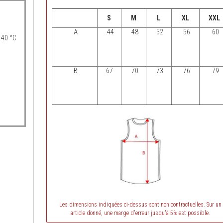
S
M
L
XL
XX
A
44
48
52
56
60
 40 °C
B
67
70
73
76
79
Les dimensions indiquées ci-dessus sont non contractuelles. Sur un
article donné, une marge d'erreur jusqu'à 5% est possible.