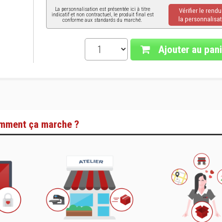
La personnalisation est présentée ici à titre
Vérifier le rend
indicatif et non contractuel, le produit final est
la personnalisat
conforme aux standards du marché.
Ajouter au pani
mment ça marche ?