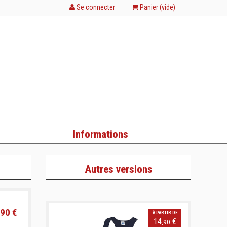
Se connecter
Panier (
vide
)
Informations
Autres versions
90 €
À PARTIR DE
14
€
,90