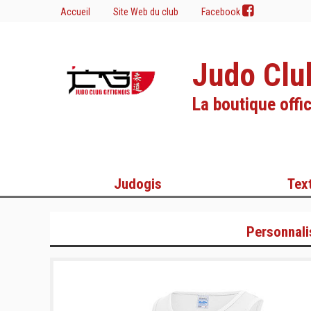
Accueil
Site Web du club
Facebook
Judo Clu
La boutique offic
Judogis
Text
Personnali