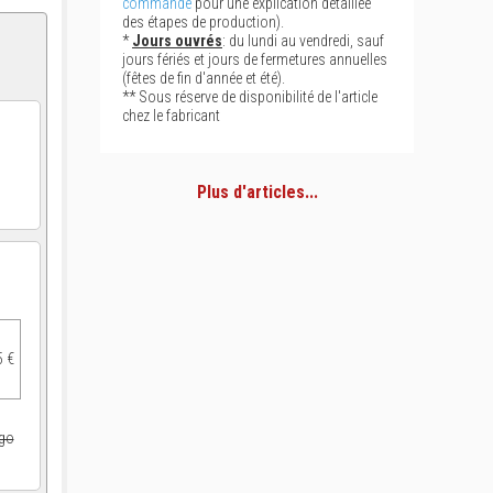
commande
pour une explication détaillée
des étapes de production).
*
Jours ouvrés
: du lundi au vendredi, sauf
jours fériés et jours de fermetures annuelles
(fêtes de fin d'année et été).
** Sous réserve de disponibilité de l'article
chez le fabricant
Plus d'articles...
5 €
ogo