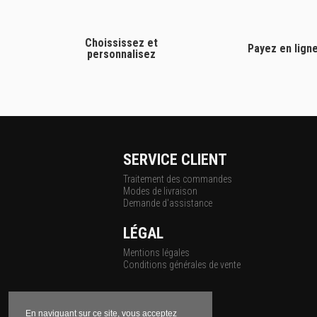
Choississez et
Payez en lign
personnalisez
SERVICE CLIENT
Traitement des commandes
Modes de livraison
Demande d'assistance
LÉGAL
Mentions légales
Conditions générales de vente
En naviguant sur ce site, vous acceptez