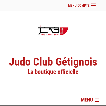
MENU COMPTE
Accueil
Site Web du club
Facebook
Se connecter
Panier (
vide
)
Judo Club Gétignois
La boutique officielle
MENU