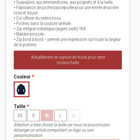
• Surpiqûres aux emmanchures, aux poignets et à la taille.
• Fabrication de poche passepoilée pour une entrée de poche
lisse et douce.
• Col officier du même tissu.
• Poches dans la couture latérale.
• Zip intégral métallique (argent vieilli) YKK.
• Matière brossée.
• Zip bord à bord – permet une impression sur toute la largeur
de la poitrine.
Actuellement en rupture de stock pour cette
couleur/taille
Couleur
*
Taille
*
XS
S
M
L
XL
Attention à bien choisir la taille car nous ne pouvons pas
échanger un article comportant un logo ou une
personnalisation