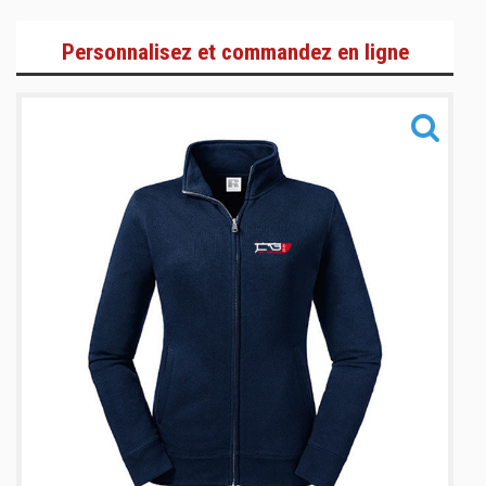
Judogis
Personnalisez et commandez en ligne
Textiles
Accessoires
Informations