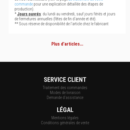
commande
pour une explication détaillée des étapes de
production).
*
Jours ouvrés
: du lundi au vendredi, sauf jours fériés et jours
de fermetures annuelles (fêtes de fin d'année et été).
** Sous réserve de disponibilité de l'article chez le fabricant
Plus d'articles...
SERVICE CLIENT
Traitement des commandes
Modes de livraison
Demande d'assistance
LÉGAL
Mentions légales
Conditions générales de vente