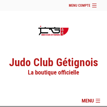
MENU COMPTE
Accueil
Site Web du club
Facebook
Se connecter
Panier (
vide
)
Judo Club Gétignois
La boutique officielle
MENU