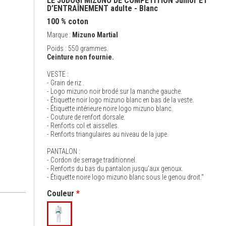
LE JUDOGI MIZUNO DE COMPÉTITION Junior ET
D’ENTRAÎNEMENT adulte - Blanc
100 % coton
Marque :
Mizuno Martial
Poids : 550 grammes.
Ceinture non fournie.
VESTE :
- Grain de riz .
- Logo mizuno noir brodé sur la manche gauche.
- Étiquette noir logo mizuno blanc en bas de la veste.
- Étiquette intérieure noire logo mizuno blanc.
- Couture de renfort dorsale.
- Renforts col et aisselles.
- Renforts triangulaires au niveau de la jupe.
PANTALON :
- Cordon de serrage traditionnel.
- Renforts du bas du pantalon jusqu’aux genoux.
- Étiquette noire logo mizuno blanc sous le genou droit."
Couleur
*