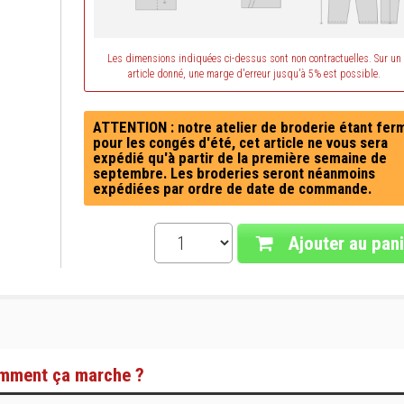
Les dimensions indiquées ci-dessus sont non contractuelles. Sur un
article donné, une marge d'erreur jusqu'à 5% est possible.
ATTENTION : notre atelier de broderie étant fer
pour les congés d'été, cet article ne vous sera
expédié qu'à partir de la première semaine de
septembre. Les broderies seront néanmoins
expédiées par ordre de date de commande.
Ajouter au pani
mment ça marche ?