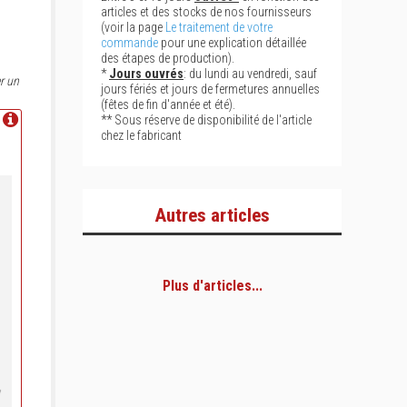
articles et des stocks de nos fournisseurs
(voir la page
Le traitement de votre
commande
pour une explication détaillée
des étapes de production).
*
Jours ouvrés
: du lundi au vendredi, sauf
r un
jours fériés et jours de fermetures annuelles
(fêtes de fin d'année et été).
** Sous réserve de disponibilité de l'article
chez le fabricant
Autres articles
Plus d'articles...