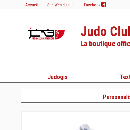
Accueil
Site Web du club
Facebook
Judo Clu
La boutique offic
Judogis
Text
Personnali