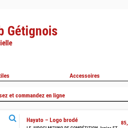
b Gétignois
ielle
iles
Accessoires
sez et commandez en ligne
Hayato – Logo brodé
85,