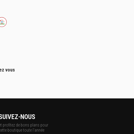
hez vous
SUIVEZ-NOUS
et profitez de bons plans pour
cette boutique toute l'année